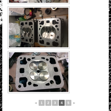
◄
1
2
3
4
5
►